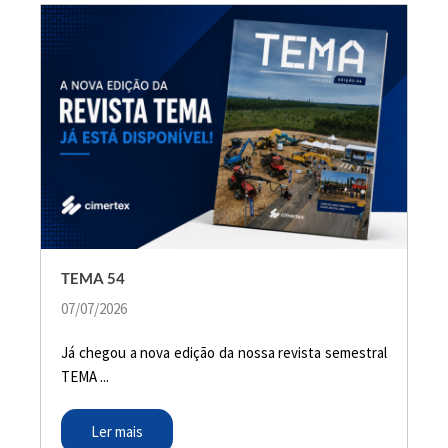
S
h
o
w
i
n
g
S
l
i
d
TEMA 54
e
1
07/07/2026
o
f
Já chegou a nova edição da nossa revista semestral
2
TEMA ...
Ler mais