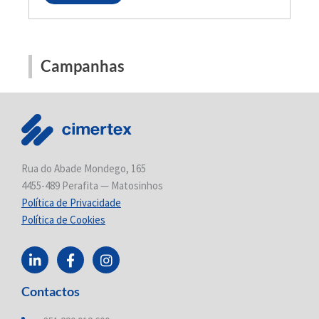
Campanhas
Rua do Abade Mondego, 165
4455-489 Perafita — Matosinhos
Política de Privacidade
Política de Cookies
L
F
I
i
a
n
n
c
s
Contactos
k
e
t
e
b
a