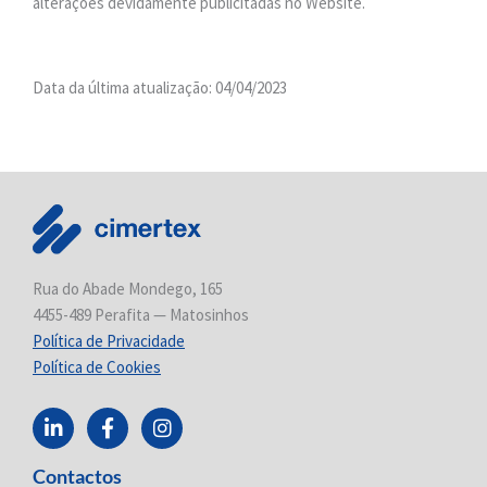
alterações devidamente publicitadas no Website.
Data da última atualização: 04/04/2023
Rua do Abade Mondego, 165
4455-489 Perafita — Matosinhos
Política de Privacidade
Política de Cookies
L
F
I
i
a
n
n
c
s
Contactos
k
e
t