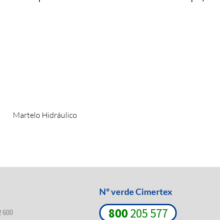
Martelo Hidráulico
Nº verde Cimertex
800
205 577
2 600