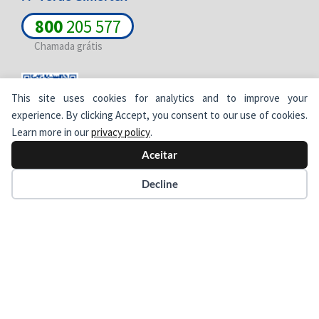
800
205 577
Chamada grátis
This site uses cookies for analytics and to improve your
experience. By clicking Accept, you consent to our use of cookies.
Learn more in our
privacy policy
.
Newsletter
Aceitar
Decline
Aceito os termos e condições de tratamento e proteção de
dados. Para mais informações consulte a
Política de
Privacidade
.