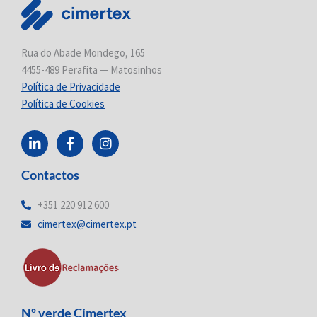
Rua do Abade Mondego, 165
4455-489 Perafita — Matosinhos
Política de Privacidade
Política de Cookies
L
F
I
i
a
n
n
c
s
Contactos
k
e
t
e
b
a
d
o
g
+351 220 912 600
i
o
r
cimertex@cimertex.pt
n
k
a
-
-
m
i
f
n
Nº verde Cimertex