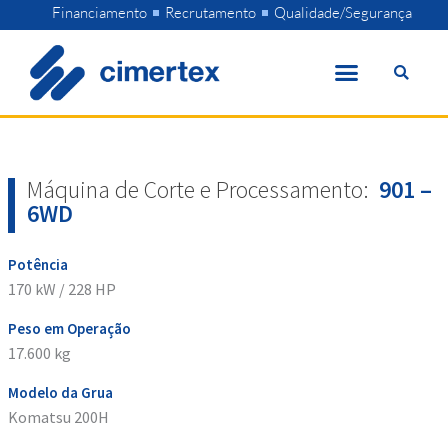
Skip
Financiamento
Recrutamento
Qualidade/Segurança
to
content
Máquina de Corte e Processamento:
901 –
6WD
Potência
170 kW / 228 HP
Peso em Operação
17.600 kg
Modelo da Grua
Komatsu 200H