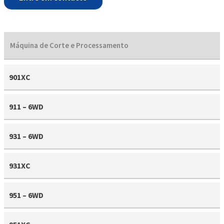
Máquina de Corte e Processamento
901XC
911 – 6WD
931 – 6WD
931XC
951 – 6WD