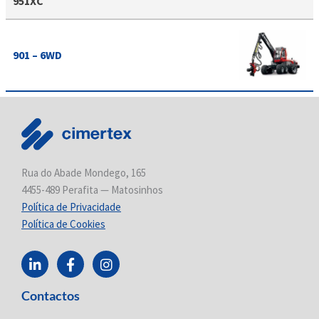
951XC
901 – 6WD
Rua do Abade Mondego, 165
4455-489 Perafita — Matosinhos
Política de Privacidade
Política de Cookies
L
F
I
i
a
n
n
c
s
Contactos
k
e
t
e
b
a