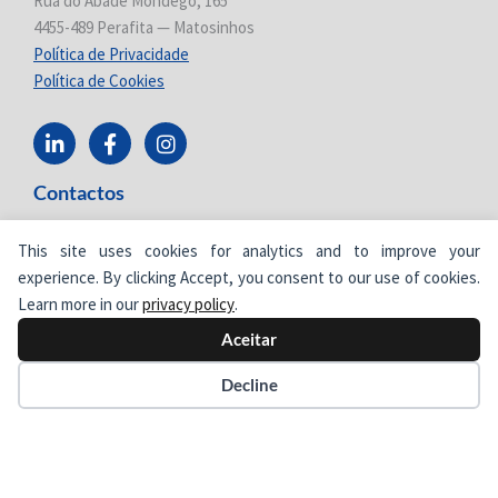
Rua do Abade Mondego, 165
4455-489 Perafita — Matosinhos
Política de Privacidade
Política de Cookies
L
F
I
i
a
n
n
c
s
Contactos
k
e
t
e
b
a
d
o
g
+351 220 912 600
This site uses cookies for analytics and to improve your
i
o
r
cimertex@cimertex.pt
n
k
a
experience. By clicking Accept, you consent to our use of cookies.
-
-
m
Learn more in our
privacy policy
.
i
f
Aceitar
n
Decline
Nº verde Cimertex
800
205 577
Chamada grátis