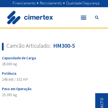
Skip
Financiamento
Recrutamento
Qualidade/Segurança
to
content
Camião Articulado:
HM300-5
Capacidade de Carga
28.000 kg
Potência
248 kW / 332 HP
Peso em Operação
25.395 kg