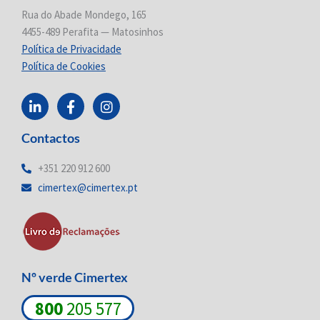
Rua do Abade Mondego, 165
4455-489 Perafita — Matosinhos
Política de Privacidade
Política de Cookies
L
F
I
i
a
n
n
c
s
Contactos
k
e
t
e
b
a
d
o
g
+351 220 912 600
i
o
r
cimertex@cimertex.pt
n
k
a
-
-
m
i
f
n
Nº verde Cimertex
800
205 577