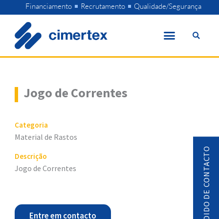
Skip
Financiamento
Recrutamento
Qualidade/Segurança
to
content
Jogo de Correntes
Categoria
Material de Rastos
PEDIDO DE CONTACTO
Descrição
Jogo de Correntes
Entre em contacto