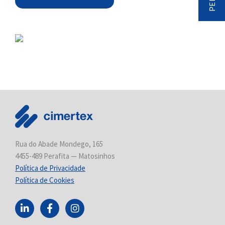
Rua do Abade Mondego, 165
4455-489 Perafita — Matosinhos
Política de Privacidade
Política de Cookies
L
F
I
i
a
n
n
c
s