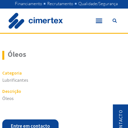
Skip
Financiamento
Recrutamento
Qualidade/Segurança
to
content
Óleos
Categoria
Lubrificantes
Descrição
Óleos
Entre em contacto