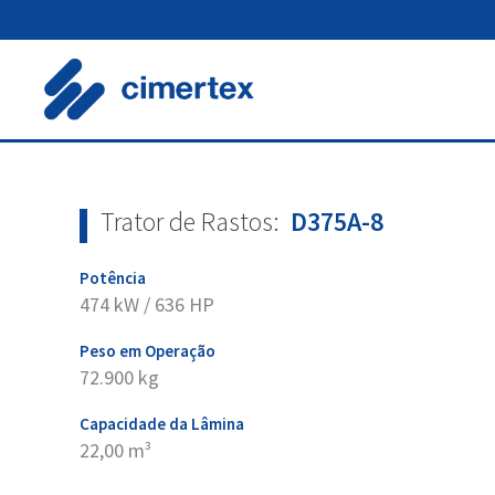
Skip
to
content
Trator de Rastos:
D375A-8
Potência
474 kW / 636 HP
Peso em Operação
72.900 kg
Capacidade da Lâmina
22,00 m³