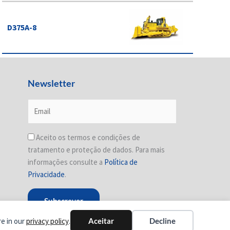
D375A-8
Newsletter
Aceito os termos e condições de
tratamento e proteção de dados. Para mais
informações consulte a
Política de
Privacidade
.
re in our
privacy policy
.
Aceitar
Decline
Desenvolvido por
Ping