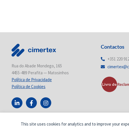
Contactos
+351 220 91
Rua do Abade Mondego, 165
cimertex@c
4455-489 Perafita — Matosinhos
Política de Privacidade
Política de Cookies
L
F
I
i
a
n
n
c
s
k
e
t
e
b
a
This site uses cookies for analytics and to improve your exp
d
o
g
© Cimertex.
Todos os direitos reservados.