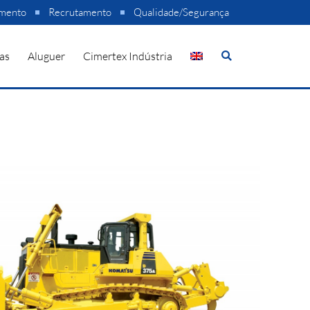
amento
Recrutamento
Qualidade/Segurança
as
Aluguer
Cimertex Indústria