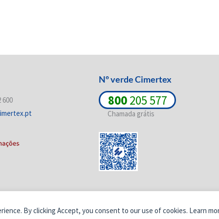
Nº verde Cimertex
800
205 577
2 600
imertex.pt
Chamada grátis
erience. By clicking Accept, you consent to our use of cookies. Learn mo