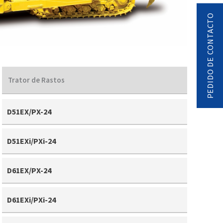
PEDIDO DE CONTACTO
Trator de Rastos
D51EX/PX-24
D51EXi/PXi-24
D61EX/PX-24
D61EXi/PXi-24