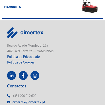
HC60RB-S
Rua do Abade Mondego, 165
4455-489 Perafita — Matosinhos
Política de Privacidade
Política de Cookies
L
F
I
i
a
n
n
c
s
Contactos
k
e
t
e
b
a
d
o
g
+351 220 912 600
i
o
r
cimertex@cimertex.pt
n
k
a