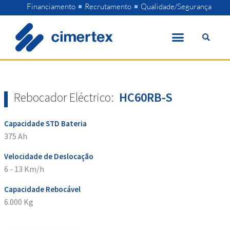
Skip
Financiamento
Recrutamento
Qualidade/Segurança
to
content
Rebocador Eléctrico:
HC60RB-S
Capacidade STD Bateria
375 Ah
Velocidade de Deslocação
6 - 13 Km/h
Capacidade Rebocável
6.000 Kg