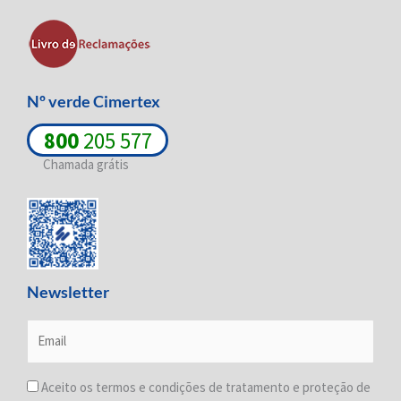
-
-
m
i
f
n
Nº verde Cimertex
800
205 577
Chamada grátis
Newsletter
Aceito os termos e condições de tratamento e proteção de