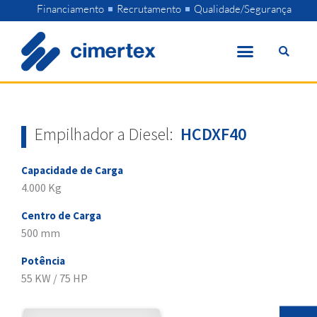
Skip
Financiamento
Recrutamento
Qualidade/Segurança
to
content
Empilhador a Diesel:
HCDXF40
Capacidade de Carga
4.000 Kg
Centro de Carga
500 mm
Potência
55 KW / 75 HP