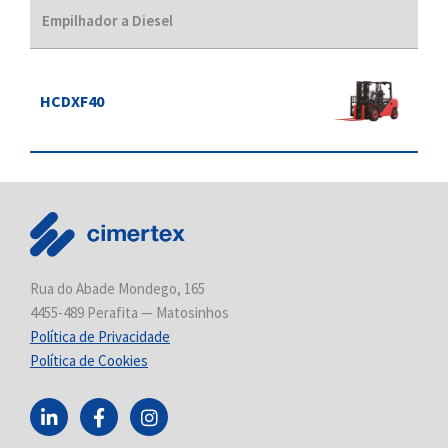
Empilhador a Diesel
HCDXF40
Rua do Abade Mondego, 165
4455-489 Perafita — Matosinhos
Política de Privacidade
Política de Cookies
L
F
I
i
a
n
n
c
s