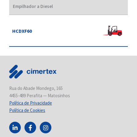
Empilhador a Diesel
HCDXF60
Rua do Abade Mondego, 165
4455-489 Perafita — Matosinhos
Política de Privacidade
Política de Cookies
L
F
I
i
a
n
n
c
s