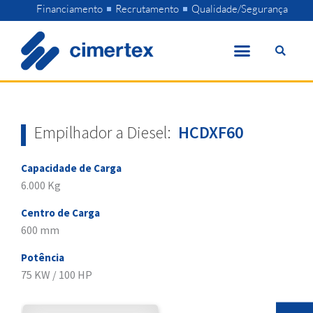
Skip
Financiamento
Recrutamento
Qualidade/Segurança
to
content
Empilhador a Diesel:
HCDXF60
Capacidade de Carga
6.000 Kg
Centro de Carga
600 mm
Potência
75 KW / 100 HP