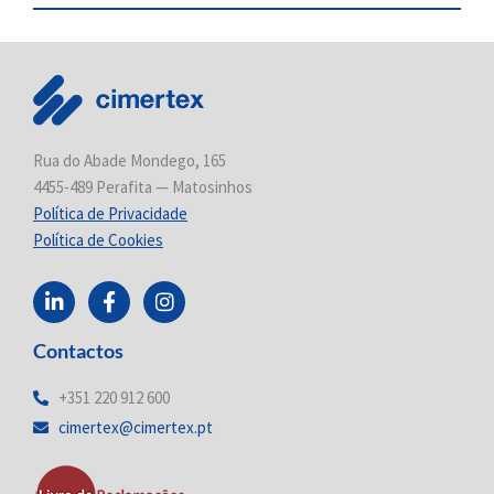
Rua do Abade Mondego, 165
4455-489 Perafita — Matosinhos
Política de Privacidade
Política de Cookies
L
F
I
i
a
n
n
c
s
Contactos
k
e
t
e
b
a
d
o
g
+351 220 912 600
i
o
r
cimertex@cimertex.pt
n
k
a
-
-
m
i
f