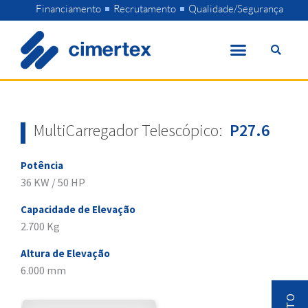
Skip
Financiamento
Recrutamento
Qualidade/Segurança
to
content
MultiCarregador Telescópico:
P27.6
Potência
36 KW / 50 HP
Capacidade de Elevação
2.700 Kg
Altura de Elevação
6.000 mm