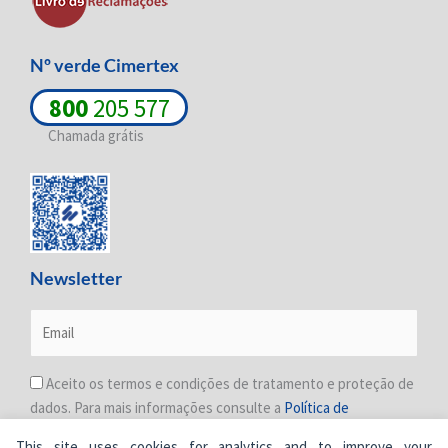
n
Nº verde Cimertex
800
205 577
Chamada grátis
Newsletter
Aceito os termos e condições de tratamento e proteção de
dados. Para mais informações consulte a
Política de
Privacidade
.
This site uses cookies for analytics and to improve your