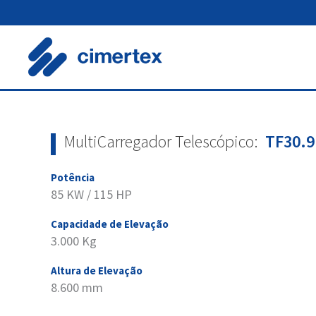
Skip
to
content
MultiCarregador Telescópico:
TF30.9
Potência
85 KW / 115 HP
Capacidade de Elevação
3.000 Kg
Altura de Elevação
8.600 mm