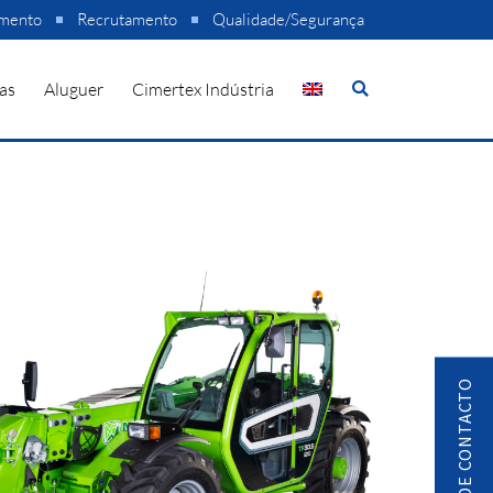
amento
Recrutamento
Qualidade/Segurança
as
Aluguer
Cimertex Indústria
PEDIDO DE CONTACTO