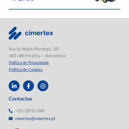
Rua do Abade Mondego, 165
4455-489 Perafita — Matosinhos
Política de Privacidade
Política de Cookies
L
F
I
i
a
n
n
c
s
Contactos
k
e
t
e
b
a
d
o
g
+351 220 912 600
i
o
r
cimertex@cimertex.pt
n
k
a
-
-
m