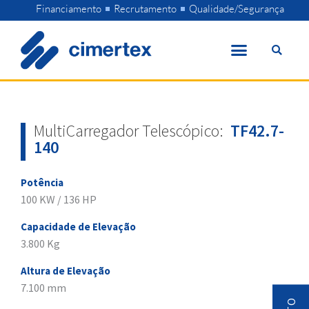
Skip
Financiamento
Recrutamento
Qualidade/Segurança
to
content
MultiCarregador Telescópico:
TF42.7-
140
Potência
100 KW / 136 HP
Capacidade de Elevação
3.800 Kg
Altura de Elevação
7.100 mm