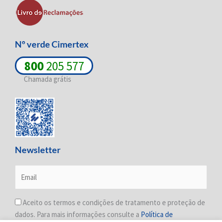
i
f
n
Nº verde Cimertex
800
205 577
Chamada grátis
Newsletter
Aceito os termos e condições de tratamento e proteção de
dados. Para mais informações consulte a
Política de