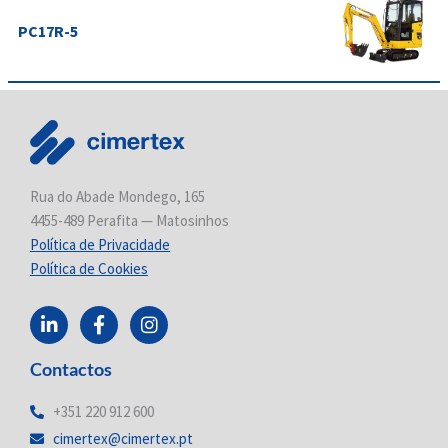
PC17R-5
Rua do Abade Mondego, 165
4455-489 Perafita — Matosinhos
Política de Privacidade
Política de Cookies
L
F
I
i
a
n
n
c
s
Contactos
k
e
t
e
b
a
d
o
g
+351 220 912 600
i
o
r
cimertex@cimertex.pt
n
k
a