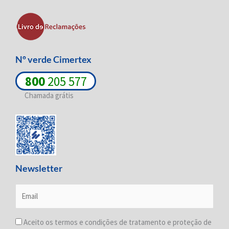
-
-
m
i
f
n
Nº verde Cimertex
800
205 577
Chamada grátis
Newsletter
Aceito os termos e condições de tratamento e proteção de