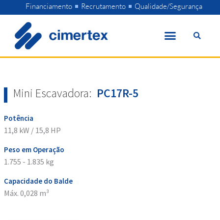
Skip
Financiamento
Recrutamento
Qualidade/Segurança
to
content
Mini Escavadora:
PC17R-5
Potência
11,8 kW / 15,8 HP
Peso em Operação
1.755 - 1.835 kg
Capacidade do Balde
Máx. 0,028 m³