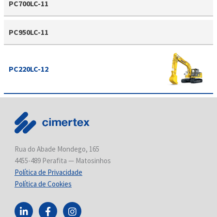
PC700LC-11
PC950LC-11
PC220LC-12
Rua do Abade Mondego, 165
4455-489 Perafita — Matosinhos
Política de Privacidade
Política de Cookies
L
F
I
i
a
n