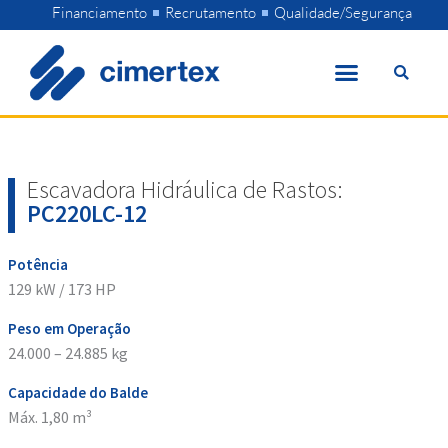
Skip
Financiamento
Recrutamento
Qualidade/Segurança
to
content
Escavadora Hidráulica de Rastos:
PC220LC-12
Potência
129 kW / 173 HP
Peso em Operação
24.000 – 24.885 kg
Capacidade do Balde
Máx. 1,80 m³