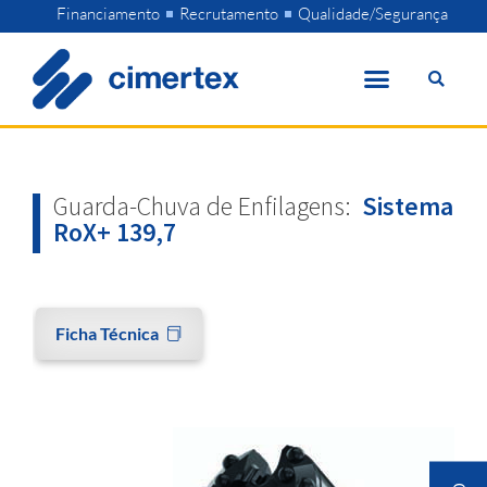
Skip
Financiamento
Recrutamento
Qualidade/Segurança
to
content
Guarda-Chuva de Enfilagens:
Sistema
RoX+ 139,7
Ficha Técnica