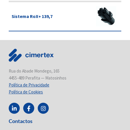
Sistema RoX+ 139,7
Rua do Abade Mondego, 165
4455-489 Perafita — Matosinhos
Política de Privacidade
Política de Cookies
L
F
I
i
a
n
n
c
s
Contactos
k
e
t
e
b
a