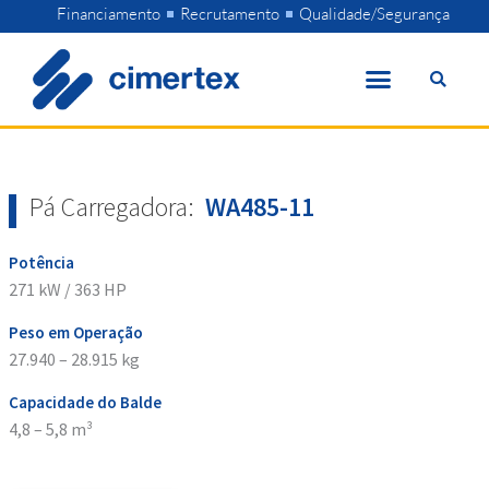
Skip
Financiamento
Recrutamento
Qualidade/Segurança
to
content
Pá Carregadora:
WA485-11
Potência
271 kW / 363 HP
Peso em Operação
27.940 – 28.915 kg
Capacidade do Balde
4,8 – 5,8 m³