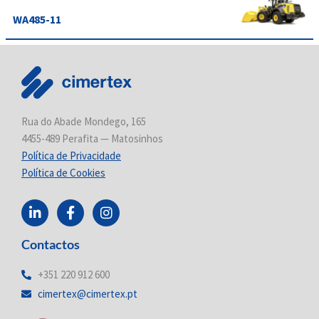
WA485-11
Rua do Abade Mondego, 165
4455-489 Perafita — Matosinhos
Política de Privacidade
Política de Cookies
L
F
I
i
a
n
n
c
s
Contactos
k
e
t
e
b
a
d
o
g
+351 220 912 600
i
o
r
cimertex@cimertex.pt
n
k
a
-
-
m