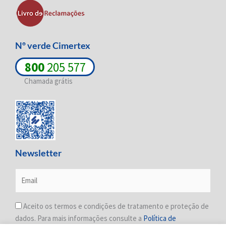
i
f
n
Nº verde Cimertex
800
205 577
Chamada grátis
Newsletter
Aceito os termos e condições de tratamento e proteção de
dados. Para mais informações consulte a
Política de