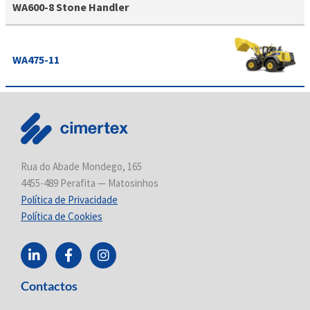
WA600-8 Stone Handler
WA475-11
Rua do Abade Mondego, 165
4455-489 Perafita — Matosinhos
Política de Privacidade
Política de Cookies
L
F
I
i
a
n
n
c
s
Contactos
k
e
t
e
b
a