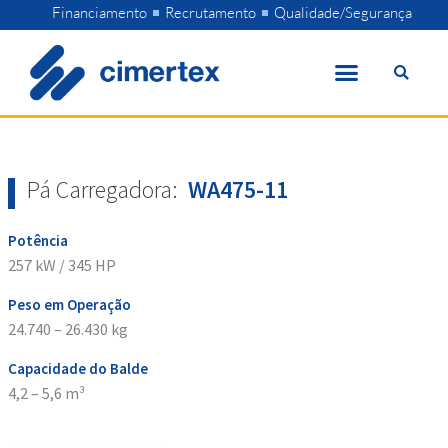
Skip
Financiamento
Recrutamento
Qualidade/Segurança
to
content
Pá Carregadora:
WA475-11
Potência
257 kW / 345 HP
Peso em Operação
24.740 – 26.430 kg
Capacidade do Balde
4,2 – 5,6 m³