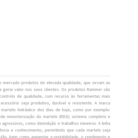
 no mercado produtos de elevada qualidade, que sirvam as
ra gerar valor nos seus clientes. Os produtos Rammer são
controlo de qualidade, com recurso às ferramentas mais
cessório seja produtivo, durável e resistente. A marca
martelo hidráulico dos dias de hoje, como por exemplo:
 de monotorização do martelo (RD3); sistema completo e
 agressivos, como demolição e trabalhos mineiros. A linha
ência e conhecimento, permitindo que cada martelo seja
gestão, bem como aumentar a rentabilidade, o rendimento e