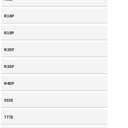
R16P
R18P
R25P
R35P
R45P
555E
777E