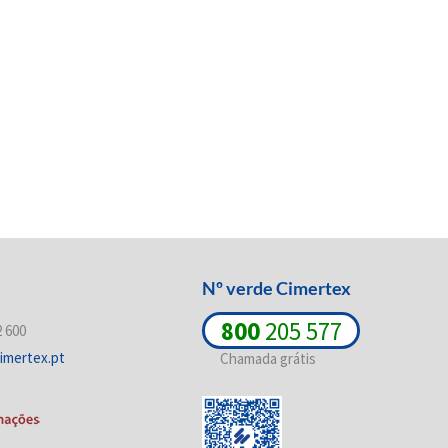
Nº verde Cimertex
800
205 577
2 600
imertex.pt
Chamada grátis