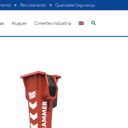
amento
Recrutamento
Qualidade/Segurança
as
Aluguer
Cimertex Indústria