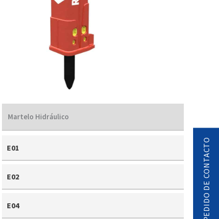
Martelo Hidráulico
PEDIDO DE CONTACTO
E01
E02
E04