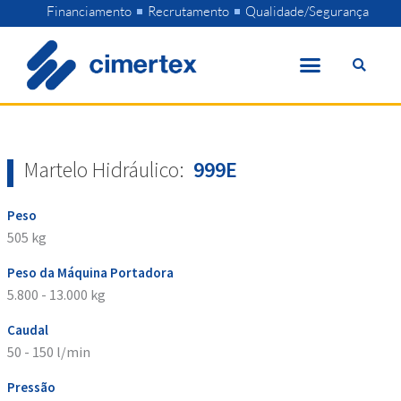
Skip
Financiamento
Recrutamento
Qualidade/Segurança
to
content
Martelo Hidráulico:
999E
Peso
505 kg
Peso da Máquina Portadora
5.800 - 13.000 kg
Caudal
50 - 150 l/min
Pressão