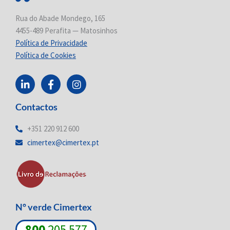
Rua do Abade Mondego, 165
4455-489 Perafita — Matosinhos
Política de Privacidade
Política de Cookies
L
F
I
i
a
n
n
c
s
Contactos
k
e
t
e
b
a
d
o
g
+351 220 912 600
i
o
r
cimertex@cimertex.pt
n
k
a
-
-
m
i
f
n
Nº verde Cimertex
800
205 577