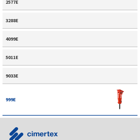
2577E
3288E
4099E
5011E
9033E
999E