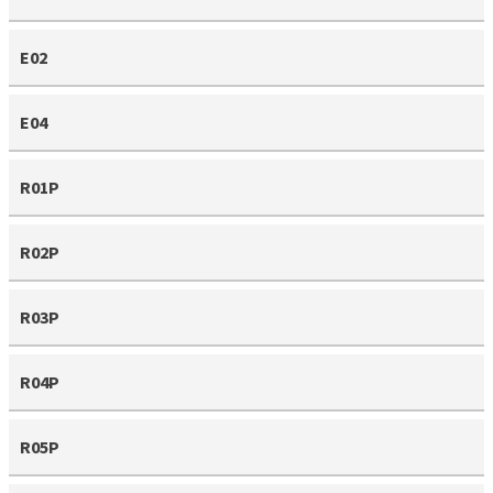
E02
E04
R01P
R02P
R03P
R04P
R05P