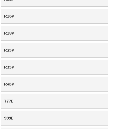
R16P
R18P
R25P
R35P
R45P
777E
999E