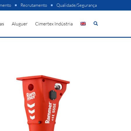
amento
Recrutamento
Qualidade/Segurança
as
Aluguer
Cimertex Indústria