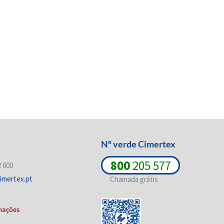
Nº verde Cimertex
800
205 577
2 600
imertex.pt
Chamada grátis