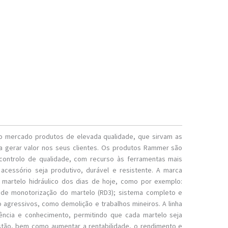
 no mercado produtos de elevada qualidade, que sirvam as
ra gerar valor nos seus clientes. Os produtos Rammer são
controlo de qualidade, com recurso às ferramentas mais
cessório seja produtivo, durável e resistente. A marca
martelo hidráulico dos dias de hoje, como por exemplo:
 de monotorização do martelo (RD3); sistema completo e
 agressivos, como demolição e trabalhos mineiros. A linha
ência e conhecimento, permitindo que cada martelo seja
gestão, bem como aumentar a rentabilidade, o rendimento e