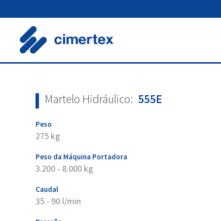
Skip
to
content
Martelo Hidráulico:
555E
Peso
275 kg
Peso da Máquina Portadora
3.200 - 8.000 kg
Caudal
35 - 90 l/min