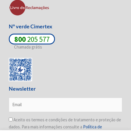
i
f
n
Nº verde Cimertex
800
205 577
Chamada grátis
Newsletter
Aceito os termos e condições de tratamento e proteção de
dados. Para mais informações consulte a
Política de