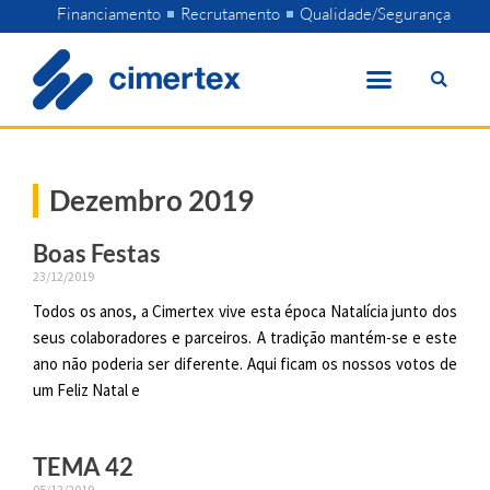
Skip
Financiamento
Recrutamento
Qualidade/Segurança
to
content
Dezembro 2019
Boas Festas
23/12/2019
Todos os anos, a Cimertex vive esta época Natalícia junto dos
seus colaboradores e parceiros. A tradição mantém-se e este
ano não poderia ser diferente. Aqui ficam os nossos votos de
um Feliz Natal e
TEMA 42
05/12/2019