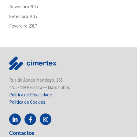
Novembro 2017
Setembro 2017
Fevereiro 2017
Rua do Abade Mondego, 165
4455-489 Perafita — Matosinhos
Política de Privacidade
Política de Cookies
L
F
I
i
a
n
n
c
s
Contactos
k
e
t