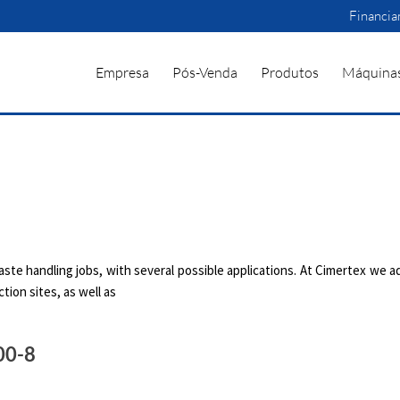
Financi
Empresa
Pós-Venda
Produtos
Máquina
te handling jobs, with several possible applications. At Cimertex we a
tion sites, as well as
00-8