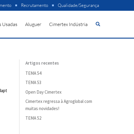
amento
Recrutamento
Qualidade/Segurança
s Usadas
Aluguer
Cimertex Indústria
Artigos recentes
TEMA 54
TEMA 53
dapt
Open Day Cimertex
Cimertex regressa à Agroglobal com
muitas novidades!
TEMA 52