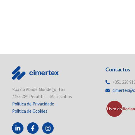
Contactos
+351 220 91
Rua do Abade Mondego, 165
cimertex@c
4455-489 Perafita — Matosinhos
Política de Privacidade
Política de Cookies
L
F
I
i
a
n