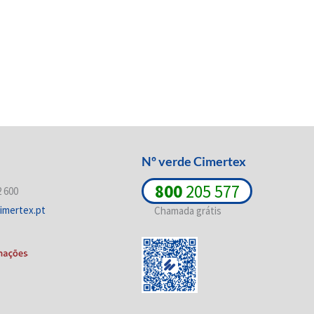
Nº verde Cimertex
800
205 577
2 600
imertex.pt
Chamada grátis