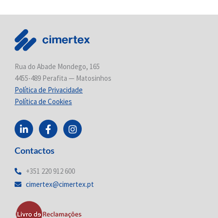
Rua do Abade Mondego, 165
4455-489 Perafita — Matosinhos
Política de Privacidade
Política de Cookies
L
F
I
i
a
n
n
c
s
Contactos
k
e
t
e
b
a
d
o
g
+351 220 912 600
i
o
r
cimertex@cimertex.pt
n
k
a
-
-
m
i
f
n