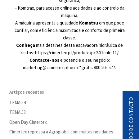
segurança;
– Komtrax, para acesso online aos dados e ao controlo da
máquina.
A máquina apresenta a qualidade
Komatsu
em que pode
confiar, com eficiência maximizada e conforto de primeira
classe.
Conheça
mais detalhes desta escavadora hidráulica de
rastos: https://cimertex.pt/produto/pc240lcnlc-11/
Contacte-nos
e potencie o seu negócio:
marketing@cimertex.pt ou n.º grátis 800 205 577.
Artigos recentes
PEDIDO DE CONTACTO
TEMA 54
TEMA 53
Open Day Cimertex
Cimertex regressa à Agroglobal com muitas novidades!