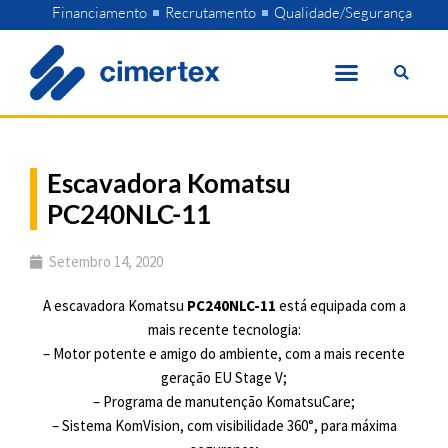
Skip
Financiamento
Recrutamento
Qualidade/Segurança
to
content
Escavadora Komatsu
PC240NLC-11
Setembro 14, 2020
A escavadora Komatsu
PC240NLC-11
está equipada com a
mais recente tecnologia:
– Motor potente e amigo do ambiente, com a mais recente
geração EU Stage V;
– Programa de manutenção KomatsuCare;
– Sistema KomVision, com visibilidade 360°, para máxima