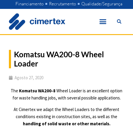
Skip
Financiamento
Recrutamento
Qualidade/Segurança
to
content
Komatsu WA200-8 Wheel
Loader
Agosto 27, 2020
The
Komatsu WA200-8
Wheel Loader is an excellent option
for waste handling jobs, with several possible applications.
At Cimertex we adapt the Wheel Loaders to the different
conditions existing in construction sites, as well as the
handling of solid waste or other materials.