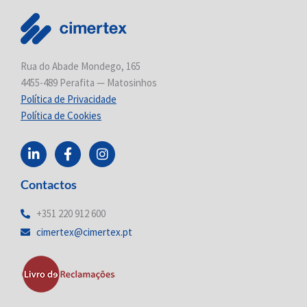
Rua do Abade Mondego, 165
4455-489 Perafita — Matosinhos
Política de Privacidade
Política de Cookies
L
F
I
i
a
n
n
c
s
Contactos
k
e
t
e
b
a
d
o
g
+351 220 912 600
i
o
r
cimertex@cimertex.pt
n
k
a
-
-
m
i
f
n