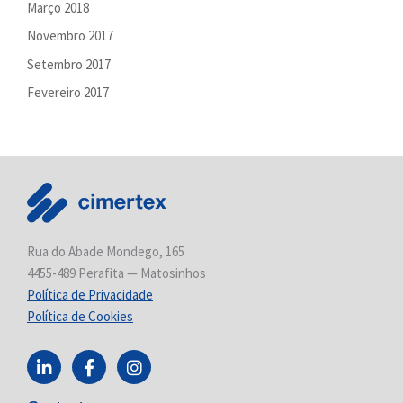
Março 2018
Novembro 2017
Setembro 2017
Fevereiro 2017
Rua do Abade Mondego, 165
4455-489 Perafita — Matosinhos
Política de Privacidade
Política de Cookies
L
F
I
i
a
n
n
c
s